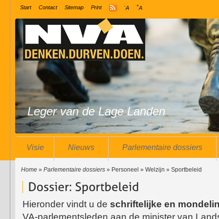
-
+
Start
Contact
Sitemap
Print
A
A
Leger van de Lage Landen
Visie
Nieuws
Parlementaire dossiers
Home
»
Parlementaire dossiers
» Personeel » Welzijn » Sportbeleid
Hieronder vindt u de
schriftelijke en mondel
VA-parlementsleden aan de minister van Lan