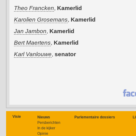
Theo Francken
,
Kamerlid
Karolien Grosemans
,
Kamerlid
Jan Jambon
,
Kamerlid
Bert Maertens
,
Kamerlid
Karl Vanlouwe
,
senator
Visie
Nieuws
Parlementaire dossiers
L
Persberichten
In de kijker
Opinie