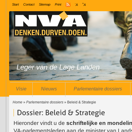
-
+
Start
Contact
Sitemap
Print
A
A
Leger van de Lage Landen
Visie
Nieuws
Parlementaire dossiers
Home
»
Parlementaire dossiers
» Beleid & Strategie
Hieronder vindt u de
schriftelijke en mondel
VA-parlementsleden aan de minister van Lan