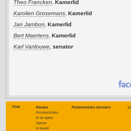
Theo Francken
,
Kamerlid
Karolien Grosemans
,
Kamerlid
Jan Jambon
,
Kamerlid
Bert Maertens
,
Kamerlid
Karl Vanlouwe
,
senator
Visie
Nieuws
Parlementaire dossiers
L
Persberichten
In de kijker
Opinie
In beeld